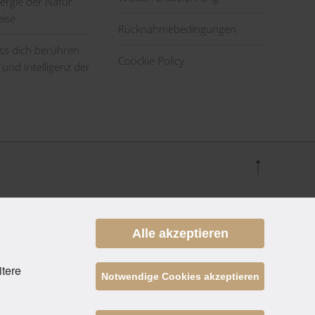
nergie der Natur
eise
Rücknahmebedingungen
ass dich berühren
Coockie Policy
 und Intelligenz der
Alle akzeptieren
itere
Notwendige Cookies akzeptieren