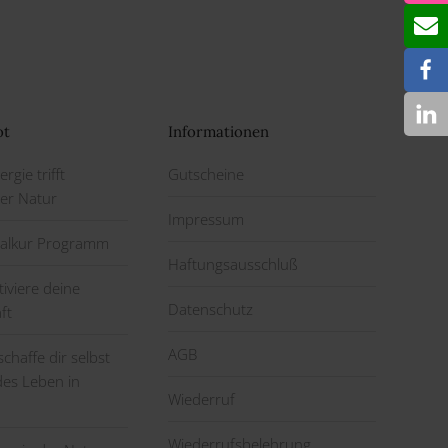
ot
Informationen
rgie trifft
Gutscheine
der Natur
Impressum
italkur Programm
Haftungsausschluß
tiviere deine
Datenschutz
ft
AGB
schaffe dir selbst
es Leben in
Wiederruf
Wiederrufsbelehrung