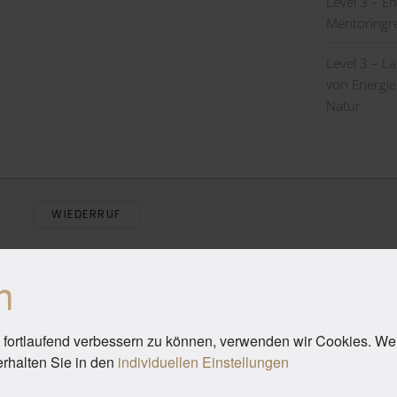
Level 3 – E
Mentoringr
Level 3 – L
von Energie
Natur
WIEDERRUF
n
 fortlaufend verbessern zu können, verwenden wir Cookies. We
erhalten Sie in den
individuellen Einstellungen