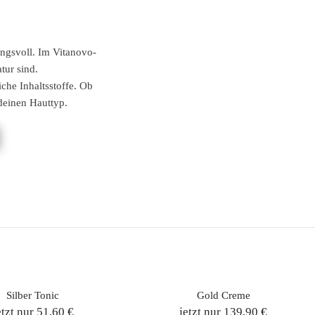
ungsvoll. Im Vitanovo-
tur sind.
che Inhaltsstoffe. Ob
 deinen Hauttyp.
Silber Tonic
Gold Creme
etzt nur 51,60 €
jetzt nur 139,90 €