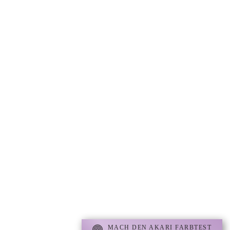
Akari Naturkonzept
„Alles ist in der Natur vorhanden um ein
gesundes Leben voller Leichtigkeit führen zu
können“
MACH DEN AKARI FARBTEST