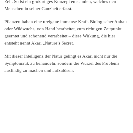
Zeit. So ist ein großartiges Konzept entstanden, welches den
Menschen in seiner Ganzheit erfasst.
Pflanzen haben eine ureigene immense Kraft. Biologischer Anbau
oder Wildwuchs, von Hand bearbeitet, zum richtigen Zeitpunkt
geerntet und schonend verarbeitet – diese Wirkung, die hier
entsteht nennt Akari „Nature’s Secret.
Mit dieser Intelligenz der Natur gelingt es Akari nicht nur die
Symptomatik zu behandeln, sondern die Wurzel des Problems
ausfindig zu machen und aufzulösen.
Licht – Farbe – Klang – Duft – Kosmetik – Essenz - Wissen
sind
die zentralen Elemente der Philosophie von Akari bei dem der
Mensch immer im Mittelpunkt steht.