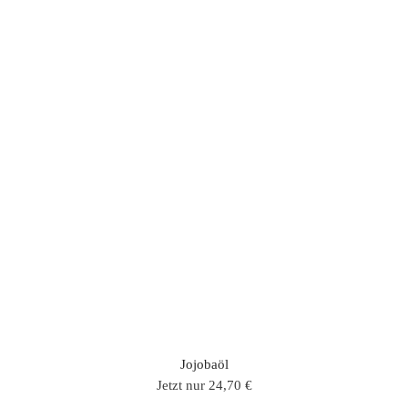
Merkur Tagespflege und Maske
Jetzt nur 189,00 €
KAUFEN