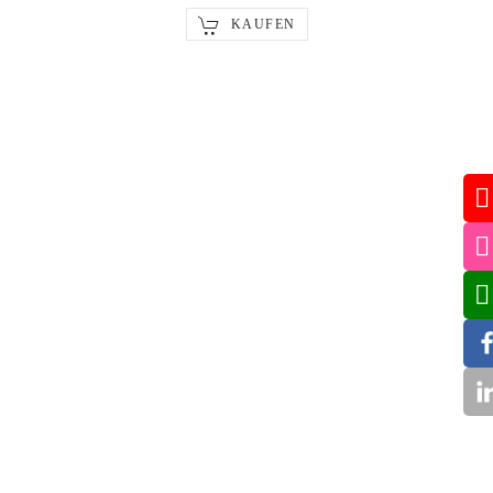
Körpermilch
Jetzt nur 71,64 €
KAUFEN