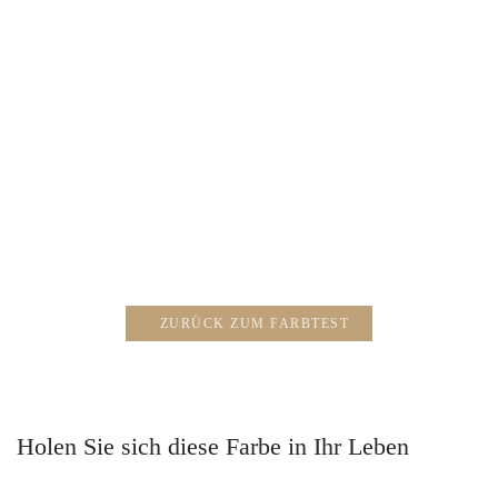
Silber
Neigt deine Haut zu Unreinheiten, obwohl du längst aus der
Pupertät heraus bist oder sie ist trocken und bildet erste
sichtbare Fältchen? Sind hormonelle Schwankungen oder
Wechseljahre dein Thema? Farböl Silber bringt genau diese
Themen zum Ausgleich und stärkt dir dein sogenanntes
„Bauchgefühl“-deine Inuition – nutze sie.
ZURÜCK ZUM FARBTEST
Holen Sie sich diese Farbe in Ihr Leben