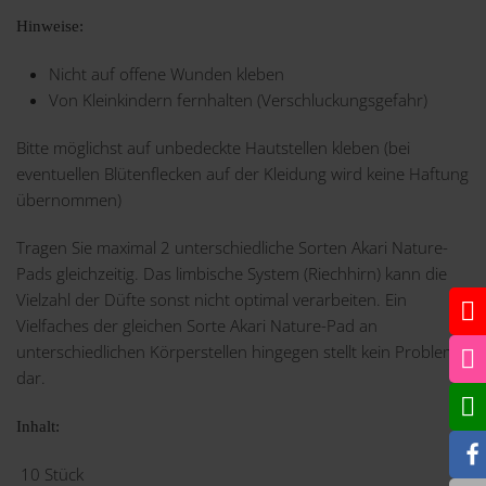
Hinweise:
Nicht auf offene Wunden kleben
Von Kleinkindern fernhalten (Verschluckungsgefahr)
Bitte möglichst auf unbedeckte Hautstellen kleben (bei
eventuellen Blütenflecken auf der Kleidung wird keine Haftung
übernommen)
Tragen Sie maximal 2 unterschiedliche Sorten Akari Nature-
Pads gleichzeitig. Das limbische System (Riechhirn) kann die
Vielzahl der Düfte sonst nicht optimal verarbeiten. Ein
Vielfaches der gleichen Sorte Akari Nature-Pad an
unterschiedlichen Körperstellen hingegen stellt kein Problem
dar.
Inhalt:
10 Stück