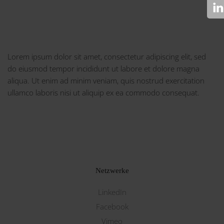
Lorem ipsum dolor sit amet, consectetur adipiscing elit, sed
do eiusmod tempor incididunt ut labore et dolore magna
aliqua. Ut enim ad minim veniam, quis nostrud exercitation
ullamco laboris nisi ut aliquip ex ea commodo consequat.
Netzwerke
LinkedIn
Facebook
Vimeo